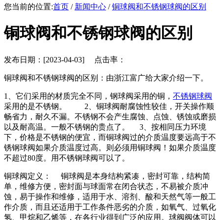
您当前的位置:
首页
/
新闻中心
/
铜球阀和不锈钢球阀的区别
铜球阀和不锈钢球阀的区别
发布日期：[2023-04-03] 点击率：
铜球阀和不锈钢球阀的区别：由浙江富广给大家介绍一下。
1、它们采用的材质完全不同，钢球阀采用的铜，
不锈钢球阀
采用的是不锈钢。 2、铜球阀耐腐蚀性较佳，开关操作顺
畅省力，耐久不漏。不锈钢不会产生腐蚀、点蚀、锈蚀或磨损
以及耐高温。一般不锈钢的贵点了。 3、按相同压力环境
下，价格是不锈钢的便宜，而铜球阀过的介质温度要远高于不
锈钢球阀如果介质温度过高。则必须用铜球阀！如果介质温度
不超过80度。用不锈钢球阀可以了。
铜球阀定义： 铜球阀是本身结构紧凑，密封可靠，结构简
单，维修方便，密封面与球面常在闭合状态，不易被介质冲
蚀，易于操作和维修，适用于水、溶剂、酸和天然气等一般工
作介质，而且还适用于工作条件恶劣的介质，如氧气、过氧化
氢、甲烷和乙烯等，在各行业得到广泛的应用。球阀阀体可以